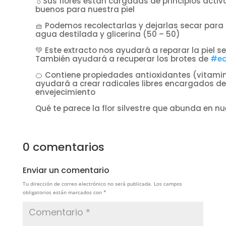
💧Sus flores están cargadas de principios activ
buenos para nuestra piel
🧺 Podemos recolectarlas y dejarlas secar para
agua destilada y glicerina (50 – 50)
💚 Este extracto nos ayudará a reparar la piel sen
También ayudará a recuperar los brotes de
#e
🍊 Contiene propiedades antioxidantes (vitamina
ayudará a crear radicales libres encargados de 
envejecimiento
Qué te parece la flor silvestre que abunda en n
0 comentarios
Enviar un comentario
Tu dirección de correo electrónico no será publicada.
Los campos
obligatorios están marcados con
*