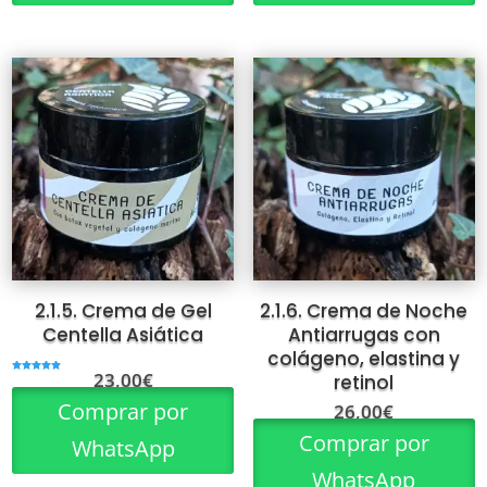
2.1.5. Crema de Gel
2.1.6. Crema de Noche
Centella Asiática
Antiarrugas con
colágeno, elastina y
23,00
€
retinol
Valorado
con
5.00
Comprar por
26,00
€
de 5
Comprar por
WhatsApp
WhatsApp