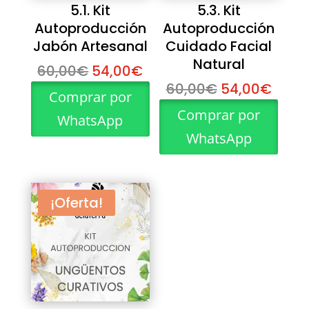
5.1. Kit
5.3. Kit
Autoproducción
Autoproducción
Jabón Artesanal
Cuidado Facial
Natural
El
El
60,00
€
54,00
€
precio
precio
El
El
60,00
€
54,00
€
Comprar por
original
actual
precio
preci
Comprar por
WhatsApp
era:
es:
original
actua
WhatsApp
60,00€.
54,00€.
era:
es:
60,00€.
54,0
¡Oferta!