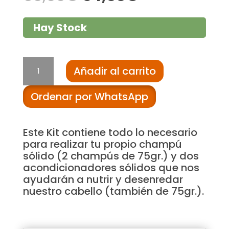
precio
precio
original
actual
era:
es:
Hay Stock
60,00€.
54,00€.
5.2.
Añadir al carrito
Kit
Autoproducción
Ordenar por WhatsApp
Cuidado
Capilar
Sólido
Este Kit contiene todo lo necesario
cantidad
para realizar tu propio champú
sólido (2 champús de 75gr.) y dos
acondicionadores sólidos que nos
ayudarán a nutrir y desenredar
nuestro cabello (también de 75gr.).