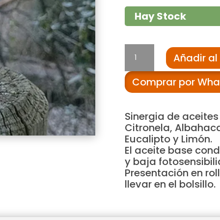
Hay Stock
3.2.7.
Añadir al 
Repelente
natural
Comprar por Wha
de
insectos
en
Sinergia de aceites
roll-
Citronela, Albahaca
on
Eucalipto y Limón.
de
El aceite base cond
30
y baja fotosensibili
ml
Presentación en rol
(base
llevar en el bolsillo.
oleosa)
cantidad