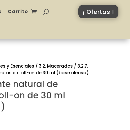
¡ Ofertas !
s
Carrito
les y Esenciales
/
3.2. Macerados
/
3.2.7.
ectos en roll-on de 30 ml (base oleosa)
nte natural de
roll-on de 30 ml
a)