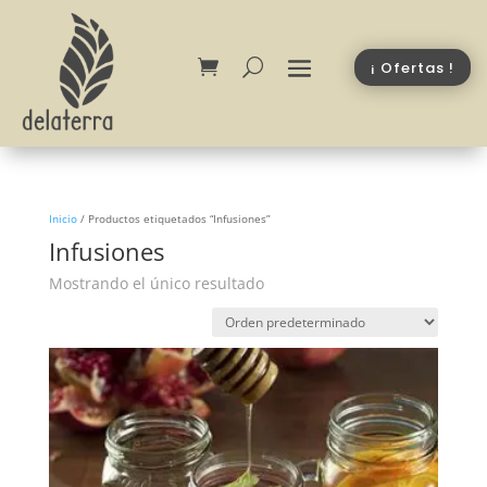
¡ Ofertas !
Inicio
/
Productos etiquetados “Infusiones”
Infusiones
Mostrando el único resultado