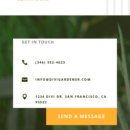
GET IN TOUCH

(346) 352-4623

INFO@DIVIGARDENER.COM

1234 DIVI DR. SAN FRANCISCO, CA
93522
SEND A MESSAGE