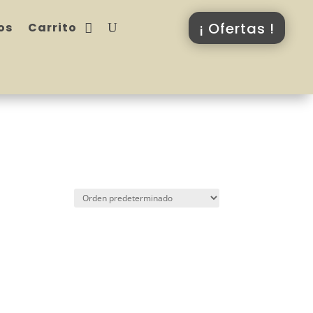
¡ Ofertas !
os
Carrito